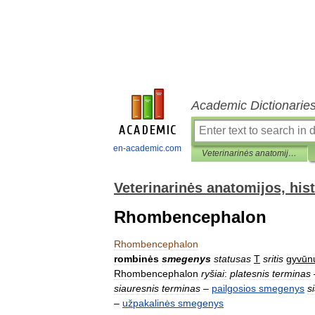
Academic Dictionarie
en-academic.com
Veterinarinės anatomijos, histologijos ir embriologijos terminai
Veterinarinės anatomijos, hist
Rhombencephalon
Rhombencephalon
rombinės
smegenys
statusas
T
sritis
gyvūn
Rhombencephalon
ryšiai
:
platesnis
terminas
siauresnis
terminas
–
pailgosios
smegenys
s
–
užpakalinės
smegenys