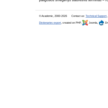
pailgosios smegenys siauresnis terminas 
© Academic, 2000-2026
Contact us:
Technical Support
,
Dictionaries export
, created on PHP,
Joomla,
Dr