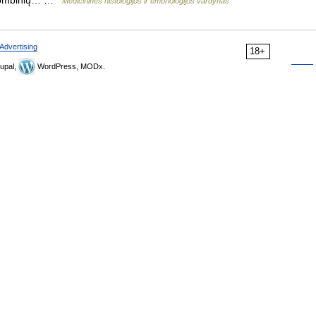
– rombinių… …
Medicininės histologijos ir embriologijos vardynas
Advertising
18+
upal,
WordPress, MODx.