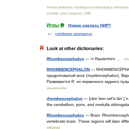
Nomina
anatomica
,
histologica
et
embryologica
veterinaria
Candela
.
Linas
Daugnora
.
1998
.
Игры ⚽
Нужно сделать НИР?
rombinės smegenys
Look at other dictionaries:
Rhombencephalon
— ⇒ Rautenhirn …
Deu
RHOMBENCEPHALON
— RHOMBENCEPHALON,
продолговатый мозг (myelencephalon), Вар
Развивается R. из первичного заднего пу
энциклопедия
rhombencephalon
— [räm΄ben sef′ə län΄] 
the cerebellum, pons, and medulla oblong
Rhombencephalon
— Brain: Rhombencephal
vertebrate brain. These regions will later dif
Wikipedia