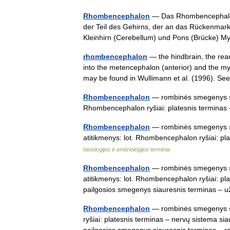
Rhombencephalon
— Das Rhombencephalon 
der Teil des Gehirns, der an das Rückenmark
Kleinhirn (Cerebellum) und Pons (Brücke
rhombencephalon
— the hindbrain, the rea
into the metencephalon (anterior) and the mye
may be found in Wullimann et al. (1996).
Rhombencephalon
— rombinės smegenys stat
Rhombencephalon ryšiai: platesnis termina
Rhombencephalon
— rombinės smegenys sta
atitikmenys: lot. Rhombencephalon ryšiai: 
histologijos ir embriologijos terminai
Rhombencephalon
— rombinės smegenys sta
atitikmenys: lot. Rhombencephalon ryšiai: pl
pailgosios smegenys siauresnis terminas 
Rhombencephalon
— rombinės smegenys sta
ryšiai: platesnis terminas – nervų sistema si