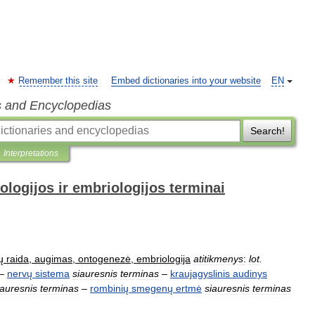
Remember this site
Embed dictionaries into your website
EN
s and Encyclopedias
Search!
Interpretations
ologijos ir embriologijos terminai
ų
raida
,
augimas
,
ontogenezė
,
embriologija
atitikmenys
:
lot
.
–
nervų
sistema
siauresnis
terminas
–
kraujagyslinis
audinys
iauresnis
terminas
–
rombinių
smegenų
ertmė
siauresnis
terminas