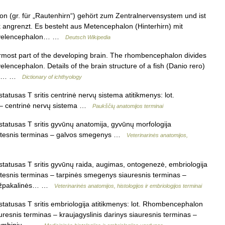
(gr. für „Rautenhirn“) gehört zum Zentralnervensystem und ist
 angrenzt. Es besteht aus Metencephalon (Hinterhirn) mit
) Myelencephalon… …
Deutsch Wikipedia
rmost part of the developing brain. The rhombencephalon divides
lencephalon. Details of the brain structure of a fish (Danio rero)
 See… …
Dictionary of ichthyology
usas T sritis centrinė nervų sistema atitikmenys: lot.
s – centrinė nervų sistema …
Paukščių anatomijos terminai
tusas T sritis gyvūnų anatomija, gyvūnų morfologija
platesnis terminas – galvos smegenys …
Veterinarinės anatomijos,
tusas T sritis gyvūnų raida, augimas, ontogenezė, embriologija
atesnis terminas – tarpinės smegenys siauresnis terminas –
– užpakalinės… …
Veterinarinės anatomijos, histologijos ir embriologijos terminai
tusas T sritis embriologija atitikmenys: lot. Rhombencephalon
auresnis terminas – kraujagyslinis darinys siauresnis terminas –