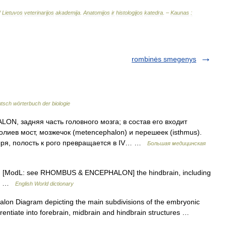
/
Lietuvos
veterinarijos
akademija
.
Anatomijos
ir
histologijos
katedra
. –
Kaunas
:
rombinės smegenys
tsch wörterbuch der biologie
 задняя часть головного мозга; в состав его входит
олиев мост, мозжечок (metencephalon) и перешеек (isthmus).
зыря, полость к рого превращается в IV… …
Большая медицинская
n. [ModL: see RHOMBUS & ENCEPHALON] the hindbrain, including
ata …
English World dictionary
on Diagram depicting the main subdivisions of the embryonic
ferentiate into forebrain, midbrain and hindbrain structures …